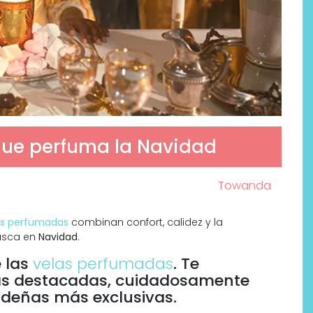
que perfuma la Navidad
Towanda
as perfumadas
combinan confort, calidez y la
busca en
Navidad
.
 las
velas perfumadas
. Te
as destacadas, cuidadosamente
videñas más exclusivas.