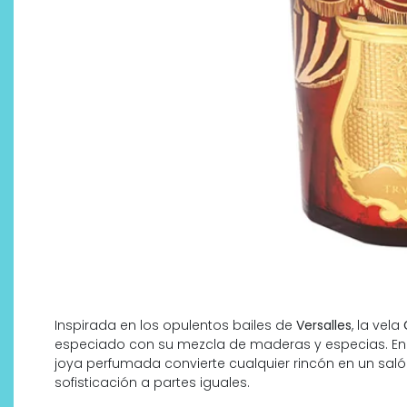
¿Qué revelan las zapatillas
de Alexia Putellas para Nike
sobre la nueva era del
objeto-artista?
Inspirada en los opulentos bailes de
Versalles
, la vela
especiado con su mezcla de maderas y especias. Enc
joya perfumada convierte cualquier rincón en un saló
sofisticación a partes iguales​.