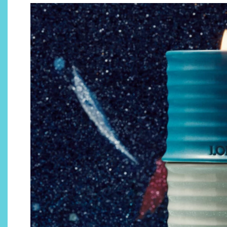
Descubre cómo la cosmética
profesional va desde las
cabinas a tu rutina diaria