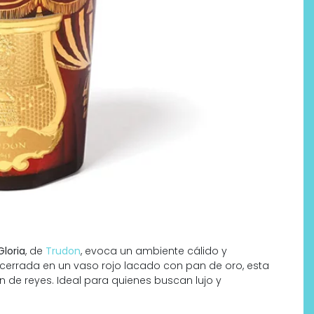
Labeau Organic continúa
apostando por la cosmética
del bienestar
Gloria
, de
Trudon
, evoca un ambiente cálido y
errada en un vaso rojo lacado con pan de oro, esta
n de reyes. Ideal para quienes buscan lujo y