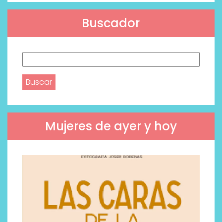
Buscador
Buscar:
Mujeres de ayer y hoy