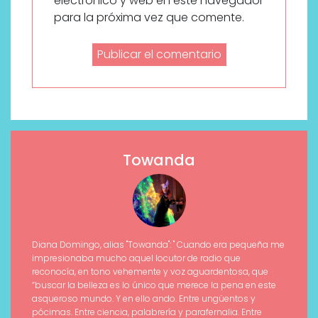
electrónico y web en este navegador
para la próxima vez que comente.
Towanda
Diana Domingo, alias "Towanda": " Cuando era pequeña me
impresionaba mucho aquel locutor de radio que
reconocía, en tono vehemente y voz aguardentosa, que
“buscar la belleza es lo único que merece la pena en este
asqueroso mundo. Y en ello ando. Entre ungüentos y
pócimas. Entre ciencia, palabrería y parafernalia. Entre