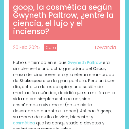
goop, la cosmética según
Gwyneth Paltrow, ¿entre la
ciencia, el lujo y el
incienso?
20 Feb 2025
Towanda
Cara
Hubo un tiempo en el que
Gwyneth Paltrow
era
simplemente una actriz ganadora del
Oscar
,
musa del cine noventero y la eterna enamorada
de
Shakespeare
en la gran pantalla. Pero un buen
día, entre un detox de apio y una sesión de
meditación cuántica, decidió que su misión en la
vida no era simplemente actuar, sino
enseñarnos a vivir mejor (no sin cierto
desembolso durante el trance). Así nació
goop
,
su marca de estilo de vida, bienestar y
cosmética
que ha conquistado a devotos y
escépticos a partes iguales.