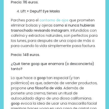
Precio: 116 euros.
Lift + Depuff Eye Masks
Parches para el
contorno de ojos
que prometen
eliminar bolsas y ojeras
como si nunca hubieras
trasnochado revisando Instagram
. Infundidos con
cafeína y extractos naturales, son perfectos para
los lunes, para después de una copa de más o
para cuando la vida simplemente pasa factura.
Precio: 148 euros.
¿Qué tiene goop que enamora (o desconcierta)
tanto?
Lo que hace a
goop
tan especial (y tan
polémica) es que, además de vender productos,
propone
una filosofía de vida
. Además de
ponerte una crema, tienes un ritual de
autocuidado digno de una diosa californiana.
goop
evoca la idea de usar una mascarilla facial
mientras haces yoga en una casa de cristal con