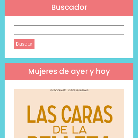
Buscador
Buscar:
Mujeres de ayer y hoy