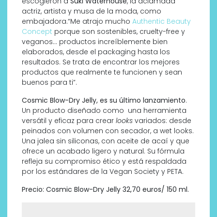
escogieron a
Suki Waterhouse
, la aclamada
actriz, artista y musa de la moda, como
embajadora.“Me atrajo mucho
Authentic Beauty
Concept
porque son sostenibles, cruelty-free y
veganos… productos increíblemente bien
elaborados, desde el packaging hasta los
resultados. Se trata de encontrar los mejores
productos que realmente te funcionen y sean
buenos para ti”.
Cosmic Blow-Dry Jelly, es su último lanzamiento
.
Un producto diseñado como
una herramienta
versátil y eficaz para crear
looks
variados: desde
peinados con volumen con secador, a wet looks.
Una jalea sin siliconas, con aceite de acaí y que
ofrece un acabado ligero y natural. Su fórmula
refleja su compromiso ético y está respaldada
por los estándares de la Vegan Society y PETA.
Precio: Cosmic Blow-Dry Jelly 32,70 euros/ 150 ml.