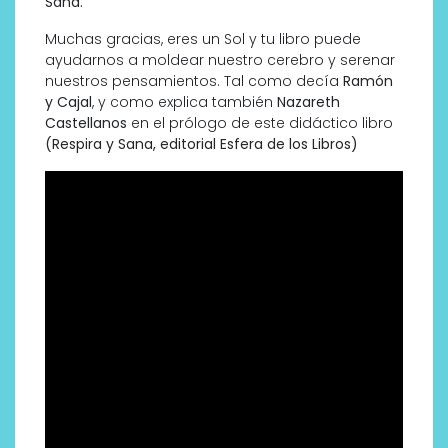
Sana.
Muchas gracias, eres un Sol y tu libro puede
ayudarnos a moldear nuestro cerebro y serenar
nuestros pensamientos. Tal como decía
Ramón
y Cajal
, y como explica también
Nazareth
Castellanos
en el prólogo de este didáctico libro
(Respira y Sana, editorial Esfera de los Libros)