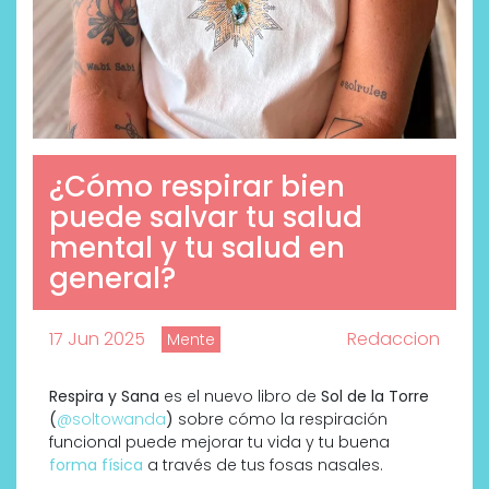
¿Cómo respirar bien
puede salvar tu salud
mental y tu salud en
general?
17 Jun 2025
Redaccion
Mente
Respira y Sana
es el nuevo libro de
Sol de la Torre
(
@soltowanda
)
sobre cómo la respiración
funcional puede mejorar tu vida y tu buena
forma física
a través de tus fosas nasales.