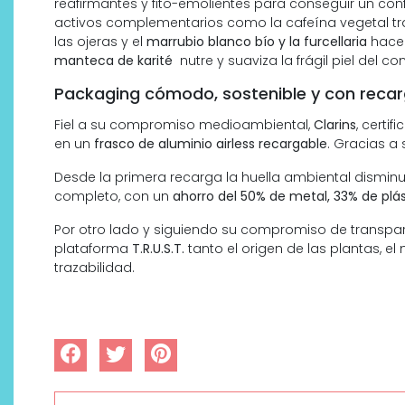
reafirmantes y fito-emolientes para conseguir un con
activos complementarios como la cafeína vegetal tra
las ojeras y el
marrubio blanco bío y la furcellaria
hacen
manteca de karité
nutre y suaviza la frágil piel del c
Packaging cómodo, sostenible y con reca
Fiel a su compromiso medioambiental,
Clarins
, certif
en un
frasco de aluminio airless
recargable
. Gracias a
Desde la primera recarga la huella ambiental dismin
completo, con un
ahorro del 50% de metal, 33% de plá
Por otro lado y siguiendo su compromiso de transpar
plataforma
T.R.U.S.T.
tanto el origen de las plantas, e
trazabilidad.