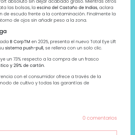
fort absoluto sin dejar acabado graso. Mientras otros
ta las bolsas, la
escina del Castaño de Indias
, aclara
 de escudo frente a la contaminación. Finalmente la
ontorno de ojos sin añadir peso a la zona.
rga
icada
B CorpTM
en 2025, presenta el nuevo Total Eye Lift
 su
sistema push-pull,
se rellena con un solo clic.
uye un 73% respecto a la compra de un frasco
stico y 29% de cartón
.
encia con el consumidor ofrece a través de la
l modo de cultivo y todas las garantías de
0 comentarios