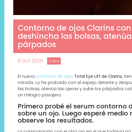
Contorno de ojos Clarins con e
deshincha las bolsas, atenúa 
párpados
8 Oct 2025
Cara
El nuevo
contorno de ojos
Total Eye Lift de Clarins,
tien
mirada. Lo he probado con el espejo delante y des
Descubre cómo la cosmética
las bolsas, atenúa las ojeras y sube los párpados caí
un milagro pasajero.
profesional va desde las
cabinas a tu rutina diaria
Primero probé el serum contorno de
sobre un ojo. Luego esperé medio 
observe los resultados.
La comparación con el otro ojo en el que todavía no 