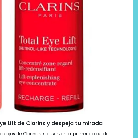
Labeau Organic continúa
apostando por la cosmética
del bienestar
e Lift de Clarins y despeja tu mirada
de ojos de Clarins
se observan al primer golpe de