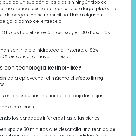
ing que da un subidón a los ojos sin ningún tipo de
e va mejorando resultados con el uso a largo plazo. La
iel de pergamino se redensifica. Hasta algunas
 de gallo como del entrecejo.
n 3 horas tu piel se verá más lisa y en 30 días, más
man sentir la piel hidratada al instante, el 82%
l 80% percibe una mayor firmeza.
s con tecnología Retinol-like?
ain
para aprovechar al máximo el
efecto lifting
os:
en las esquinas interior del ojo bajo las cejas.
hacia las sienes.
ndo los parpados inferiores hasta las sienes.
en Spa
de 30 minutos que desarrolla una técnica de
na del contorno de los ojos en profundidad. Y los