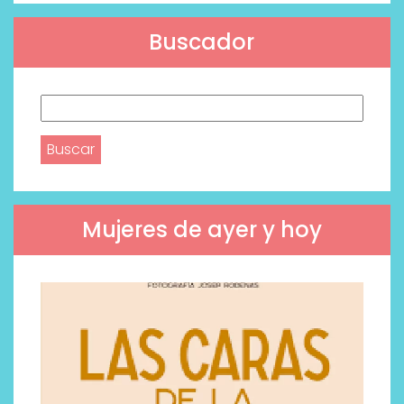
Buscador
Buscar:
Mujeres de ayer y hoy