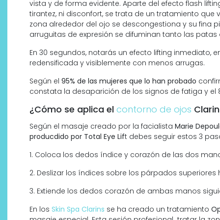
vista y de forma evidente. Aparte del efecto flash lift
tirantez, ni disconfort, se trata de un tratamiento qu
zona alrededor del ojo se descongestiona y su fina p
arruguitas de expresión se difuminan tanto las patas
En 30 segundos, notarás un efecto lifting inmediato, e
redensificada y visiblemente con menos arrugas.
Según el
95% de las mujeres que lo han probado
confir
constata la desaparición de los signos de fatiga y e
¿Cómo se aplica el
contorno de ojos
Clarin
Según el masaje creado por la facialista
Marie Depoul
producdido por Total Eye Lif
t debes seguir estos 3 pas
1. Coloca los dedos índice y corazón de las dos manos 
2. Deslizar los índices sobre los párpados superiores 
3. Extiende los dedos corazón de ambas manos siguie
En los
Skin Spa Clarins
se ha creado un tratamiento
Op
masaje especial. Esta sesión profesional tratar la zo