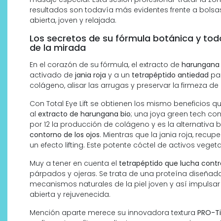
resultados son todavía más evidentes frente a bolsas,
abierta, joven y relajada.
Los secretos de su fórmula botánica y tod
de la mirada
En el corazón de su fórmula, el extracto de
harungana b
activado de
jania roja
y a un
tetrapéptido antiedad
par
colágeno, alisar las arrugas y preservar la firmeza de
Con Total Eye Lift se obtienen los mismo beneficios qu
al
extracto de harungana bio
; una joya green tech con
por 12 la producción de colágeno y es la alternativa b
contorno de los ojos
. Mientras que la jania roja, recu
un efecto lifting. Este potente cóctel de activos veget
Muy a tener en cuenta el
tetrapéptido que lucha contra
párpados y ojeras. Se trata de una proteína diseñada
mecanismos naturales de la piel joven y así impulsar
abierta y rejuvenecida.
Mención aparte merece su innovadora textura
PRO-Ti