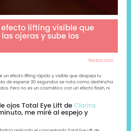
fecto lifting visible que
las ojeras y sube los
Redaccion
e un efecto lifting rápido y visible que despeja tu
pués de esperar 30 segundos se nota como deshincha
Por qué los bálsamos de CBD
dos. Pero no es un cosmético con un efecto flash, ni
tópico se han convertido en
uno de los productos de
 ojos Total Eye Lift de
Clarins
bienestar más buscados
minuto, me miré al espejo y
había aplicado el concentrado Total Eye Lift de