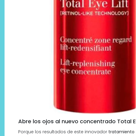
¿Qué revelan las zapatillas
de Alexia Putellas para Nike
sobre la nueva era del
objeto-artista?
Abre los ojos al nuevo concentrado Total Ey
Porque los resultados de este innovador
tratamiento 