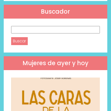
Buscador
Buscar:
Mujeres de ayer y hoy