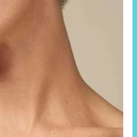
Por qué los bálsamos de CBD
tópico se han convertido en
uno de los productos de
bienestar más buscados