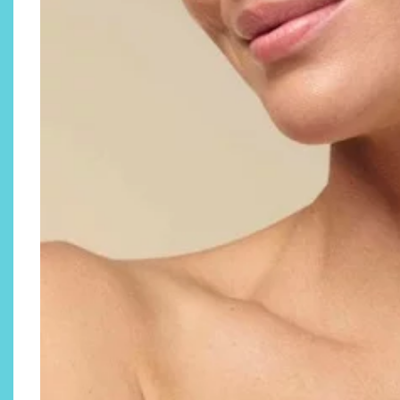
Descubre cómo la cosmética
profesional va desde las
cabinas a tu rutina diaria