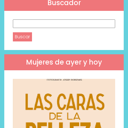
Buscador
Buscar:
Mujeres de ayer y hoy