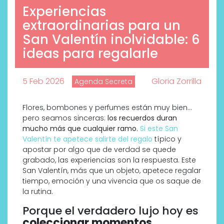
Experiencias
extraordinarias para un
San Valentín inolvidable: 6
ideas para regalarle
5 Feb 2026
Gloria Zorrilla
Agenda Secreta
Flores, bombones y perfumes están muy bien…
pero seamos sinceras:
los recuerdos duran
mucho más que cualquier ramo
.
Si este San
Valentín te apetece salirte del regalo
típico y
apostar por algo que de verdad se quede
grabado, las experiencias son la respuesta. Este
San Valentín, más que un objeto, apetece regalar
tiempo, emoción y una vivencia que os saque de
la rutina.
Porque el verdadero lujo hoy es
coleccionar momentos