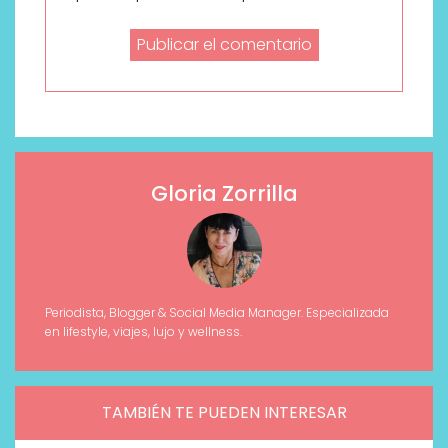
Gloria Zorrilla
Periodista, Blogger & Social Media Manager. Especializada
en lifestyle, viajes, lujo y wellness.
TAMBIÉN TE PUEDEN INTERESAR