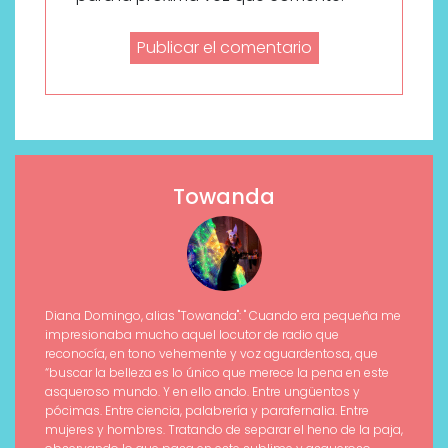
Towanda
Diana Domingo, alias "Towanda": " Cuando era pequeña me
impresionaba mucho aquel locutor de radio que
reconocía, en tono vehemente y voz aguardentosa, que
“buscar la belleza es lo único que merece la pena en este
asqueroso mundo. Y en ello ando. Entre ungüentos y
pócimas. Entre ciencia, palabrería y parafernalia. Entre
mujeres y hombres. Tratando de separar el heno de la paja,