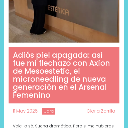
Adiós piel apagada: así
fue mi flechazo con Axion
de Mesoestetic, el
microneedling de nueva
generación en el Arsenal
Femenino
11 May 2026
Gloria Zorrilla
Cara
Vale, lo sé. Suena dramático. Pero si me hubieras