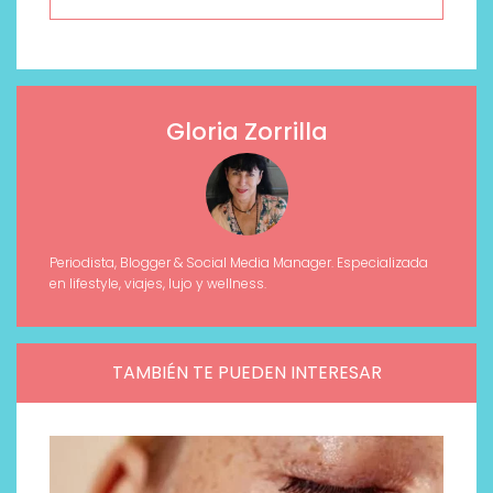
Gloria Zorrilla
Periodista, Blogger & Social Media Manager. Especializada
en lifestyle, viajes, lujo y wellness.
TAMBIÉN TE PUEDEN INTERESAR