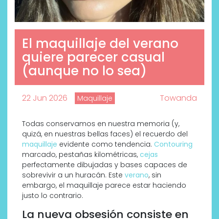
El maquillaje del verano
quiere parecer casual
(aunque no lo sea)
22 Jun 2026
Towanda
Maquillaje
Todas conservamos en nuestra memoria (y,
quizá, en nuestras bellas faces) el recuerdo del
maquillaje
evidente como tendencia.
Contouring
marcado, pestañas kilométricas,
cejas
perfectamente dibujadas y bases capaces de
sobrevivir a un huracán. Este
verano
, sin
embargo, el maquillaje parece estar haciendo
justo lo contrario.
La nueva obsesión consiste en