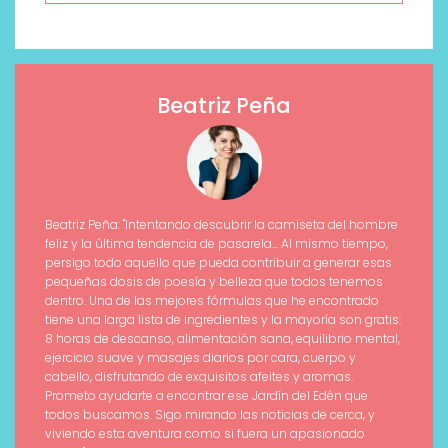
Beatriz Peña
Beatriz Peña: "Intentando descubrir la camiseta del hombre
feliz y la última tendencia de pasarela... Al mismo tiempo,
persigo todo aquello que pueda contribuir a generar esas
pequeñas dosis de poesía y belleza que todos tenemos
dentro. Una de las mejores fórmulas que he encontrado
tiene una larga lista de ingredientes y la mayoría son gratis:
8 horas de descanso, alimentación sana, equilibrio mental,
ejercicio suave y masajes diarios por cara, cuerpo y
cabello, disfrutando de exquisitos afeites y aromas.
Prometo ayudarte a encontrar ese Jardín del Edén que
todos buscamos. Sigo mirando las noticias de cerca, y
viviendo esta aventura como si fuera un apasionado