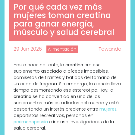
Por qué cada vez más
mujeres toman creatina
para ganar energía,
músculo y salud cerebral
29 Jun 2026
Towanda
Alimentación
Hasta hace no tanto, la
creatina
era ese
suplemento asociado a bíceps imposibles,
camisetas de tirantes y batidos del tamaño de
un cubo de fregona. Sin embargo, la ciencia lleva
tiempo desmontando ese estereotipo. Hoy, la
creatina
se ha convertido en uno de los
suplementos más estudiados del mundo y está
despertando un interés creciente entre
mujeres
,
deportistas recreativos, personas en
perimenopausia
e incluso investigadores de la
salud cerebral.