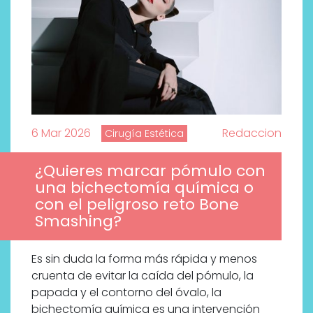
6 Mar 2026
Redaccion
Cirugía Estética
¿Quieres marcar pómulo con
una bichectomía química o
con el peligroso reto Bone
Smashing?
Es sin duda la forma más rápida y menos
cruenta de evitar la caída del pómulo, la
papada y el contorno del óvalo, la
bichectomía química es una intervención