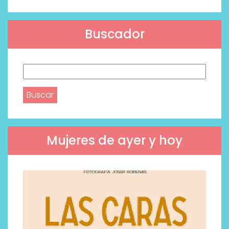
Buscador
Buscar:
Mujeres de ayer y hoy