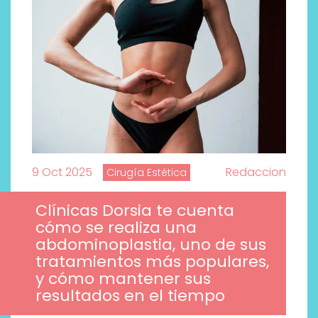
9 Oct 2025
Redaccion
Cirugía Estética
Clínicas Dorsia te cuenta
cómo se realiza una
abdominoplastia, uno de sus
tratamientos más populares,
y cómo mantener sus
resultados en el tiempo