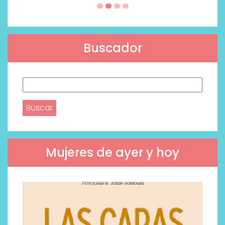
Buscador
Buscar:
Mujeres de ayer y hoy