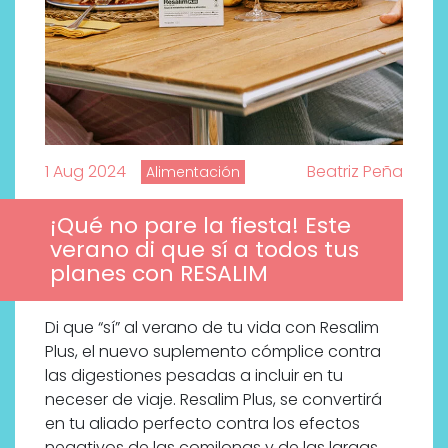
1 Aug 2024
Beatriz Peña
Alimentación
¡Qué no pare la fiesta! Este
verano di que sí a todos tus
planes con RESALIM
Di que “sí” al verano de tu vida con Resalim
Plus, el nuevo suplemento cómplice contra
las digestiones pesadas a incluir en tu
neceser de viaje. Resalim Plus, se convertirá
en tu aliado perfecto contra los efectos
negativos de las comilonas y de las largas