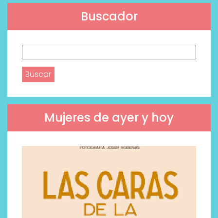
Buscador
Buscar:
Mujeres de ayer y hoy