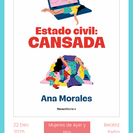
22 Dec
Beatriz
Mujeres de Ayer y
2025
Peña
Hoy