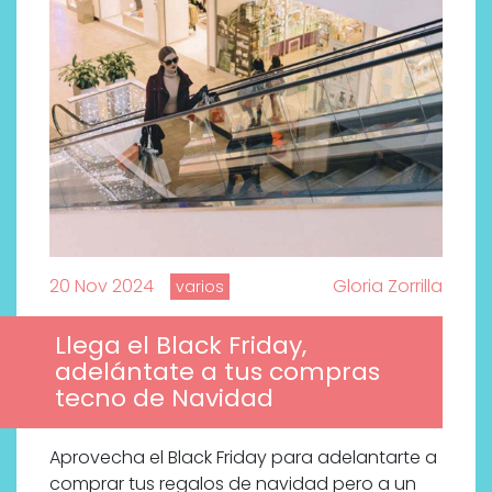
20 Nov 2024
Gloria Zorrilla
varios
Llega el Black Friday,
adelántate a tus compras
tecno de Navidad
Por qué los bálsamos de CBD
tópico se han convertido en
Aprovecha el Black Friday para adelantarte a
uno de los productos de
comprar tus regalos de navidad pero a un