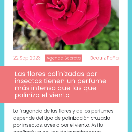
22 Sep 2023
Beatriz Peña
Agenda Secreta
Las flores polinizadas por
insectos tienen un perfume
más intenso que las que
poliniza el viento
La fragancia de las flores y de los perfumes
depende del tipo de polinización cruzada
por insectos, aves o por el viento. Así lo