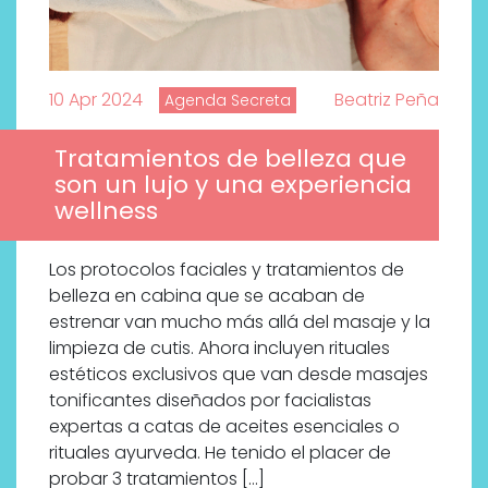
10 Apr 2024
Beatriz Peña
Agenda Secreta
Tratamientos de belleza que
son un lujo y una experiencia
wellness
Los protocolos faciales y tratamientos de
belleza en cabina que se acaban de
estrenar van mucho más allá del masaje y la
limpieza de cutis. Ahora incluyen rituales
Labeau Organic continúa
estéticos exclusivos que van desde masajes
apostando por la cosmética
tonificantes diseñados por facialistas
del bienestar
expertas a catas de aceites esenciales o
rituales ayurveda. He tenido el placer de
probar 3 tratamientos […]