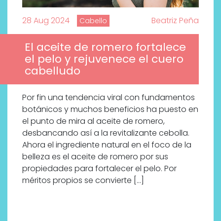
28 Aug 2024
Beatriz Peña
Cabello
El aceite de romero fortalece
el pelo y rejuvenece el cuero
cabelludo
Por fin una tendencia viral con fundamentos
botánicos y muchos beneficios ha puesto en
el punto de mira al aceite de romero,
desbancando así a la revitalizante cebolla.
Ahora el ingrediente natural en el foco de la
belleza es el aceite de romero por sus
¿Qué revelan las zapatillas
propiedades para fortalecer el pelo. Por
de Alexia Putellas para Nike
méritos propios se convierte […]
sobre la nueva era del
objeto-artista?