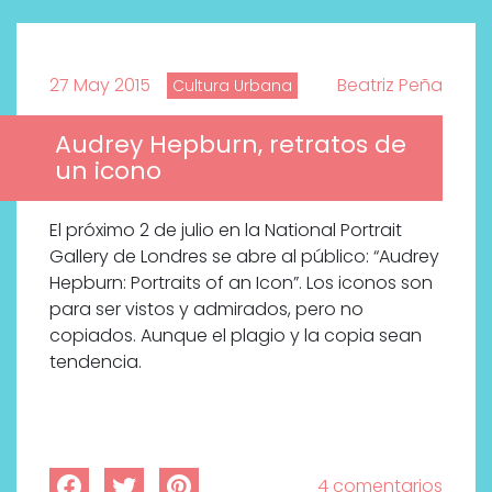
27 May 2015
Beatriz Peña
Cultura Urbana
Audrey Hepburn, retratos de
un icono
El próximo 2 de julio en la National Portrait
Gallery de Londres se abre al público: “Audrey
Hepburn: Portraits of an Icon”. Los iconos son
para ser vistos y admirados, pero no
copiados. Aunque el plagio y la copia sean
tendencia.
Descubre cómo la cosmética
profesional va desde las
cabinas a tu rutina diaria
4 comentarios