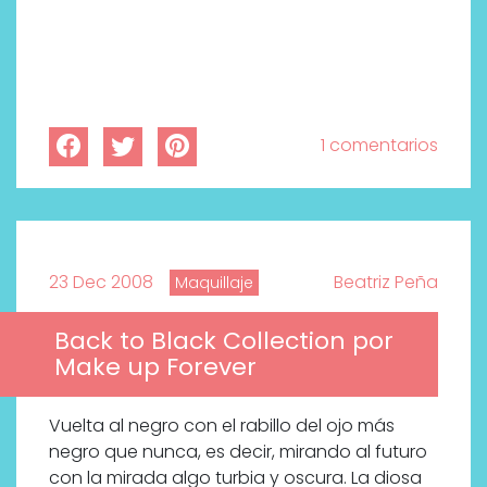
1 comentarios
23 Dec 2008
Beatriz Peña
Maquillaje
Back to Black Collection por
Labeau Organic continúa
Make up Forever
apostando por la cosmética
del bienestar
Vuelta al negro con el rabillo del ojo más
negro que nunca, es decir, mirando al futuro
con la mirada algo turbia y oscura. La diosa