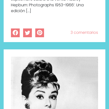
Hepburn: Photographs 1953–1966’. Una
edición […]
3 comentarios
¿Qué revelan las zapatillas
de Alexia Putellas para Nike
sobre la nueva era del
objeto-artista?