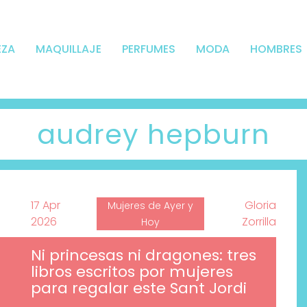
EZA
MAQUILLAJE
PERFUMES
MODA
HOMBRES
audrey hepburn
17 Apr
Gloria
Mujeres de Ayer y
2026
Zorrilla
Hoy
Ni princesas ni dragones: tres
libros escritos por mujeres
para regalar este Sant Jordi