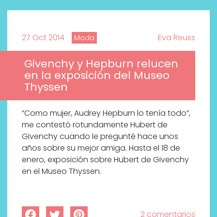
27 Oct 2014
Eva Reuss
Moda
Givenchy y Hepburn relucen
en la exposición del Museo
Thyssen
“Como mujer, Audrey Hepburn lo tenía todo”,
me contestó rotundamente Hubert de
Givenchy cuando le pregunté hace unos
años sobre su mejor amiga. Hasta el 18 de
enero, exposición sobre Hubert de Givenchy
en el Museo Thyssen.
Por qué los bálsamos de CBD
tópico se han convertido en
uno de los productos de
2 comentarios