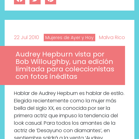
22 Jul 2010
Malva Rico
Mujeres de Ayer y Hoy
Audrey Hepburn vista por
Bob Willoughby, una edición
limitada para coleccionistas
con fotos inéditas
Hablar de Audrey Hepburn es hablar de estilo.
Elegida recientemente como la mujer más
bella del siglo XX, es conocida por ser la
primera actriz que impuso la tendencia del
look casual. Para todos los amantes de la
actriz de ‘Desayuno con diamantes’, en
septiembre saldrá a la venta ‘Audrey