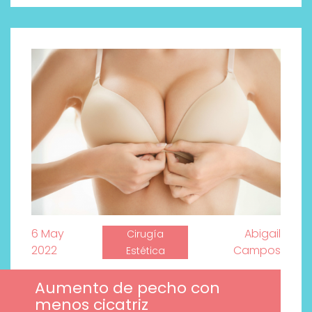
6 May
Abigail
Cirugía
2022
Campos
Estética
Aumento de pecho con
menos cicatriz