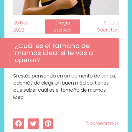
29 Dec
Eulalia
Cirugía
2022
Sacristán
Estética
¿Cuál es el tamaño de
mamas ideal si te vas a
operar?
Si estás pensando en un aumento de senos,
además de elegir un buen médico, tienes
que saber cuál es el tamaño de mamas
ideal.
2 comentarios