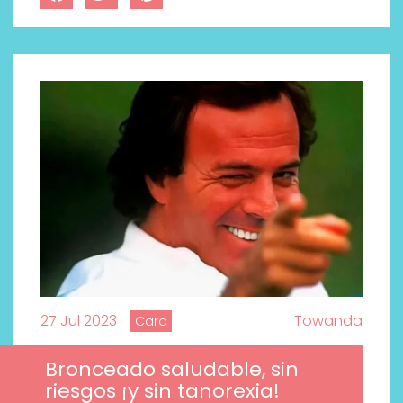
27 Jul 2023
Towanda
Cara
Bronceado saludable, sin
riesgos ¡y sin tanorexia!