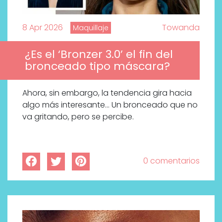
8 Apr 2026
Towanda
Maquillaje
¿Es el ‘Bronzer 3.0’ el fin del
bronceado tipo máscara?
Ahora, sin embargo, la tendencia gira hacia
algo más interesante… Un bronceado que no
va gritando, pero se percibe.
0 comentarios