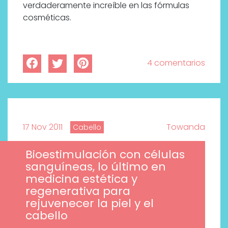
verdaderamente increíble en las fórmulas
cosméticas.
4 comentarios
17 Nov 2011
Towanda
Cabello
Bioestimulación con células
sanguíneas, lo último en
medicina estética y
regenerativa para
rejuvenecer la piel y el
cabello