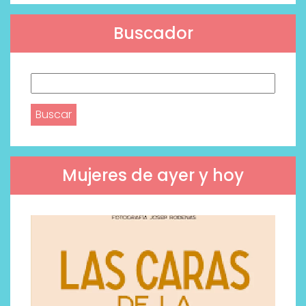
Buscador
Buscar:
Mujeres de ayer y hoy