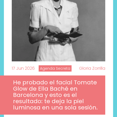
17 Jun 2026
Gloria Zorrilla
Agenda Secreta
He probado el facial Tomate
Glow de Ella Baché en
Barcelona y esto es el
resultado: te deja la piel
luminosa en una sola sesión.