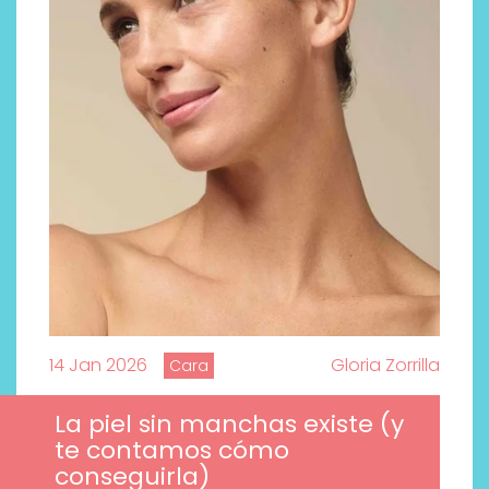
14 Jan 2026
Gloria Zorrilla
Cara
La piel sin manchas existe (y
te contamos cómo
conseguirla)