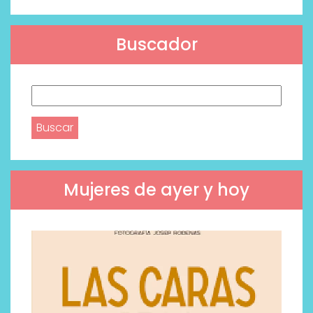
Buscador
Buscar:
Mujeres de ayer y hoy