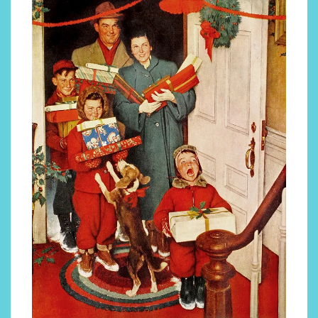
Descubre cómo la cosmética
profesional va desde las
cabinas a tu rutina diaria