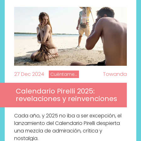
27 Dec 2024
Towanda
Cuéntame...
Calendario Pirelli 2025:
revelaciones y reinvenciones
¿Qué revelan las zapatillas
de Alexia Putellas para Nike
Cada año, y 2025 no iba a ser excepción, el
sobre la nueva era del
lanzamiento del Calendario Pirelli despierta
objeto-artista?
una mezcla de admiración, crítica y
nostalgia.