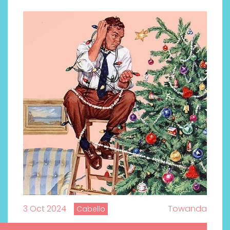
Labeau Organic continúa
apostando por la cosmética
del bienestar
3 Oct 2024
Towanda
Cabello