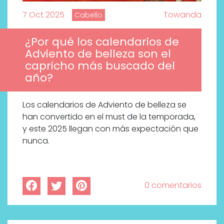
7 Oct 2025
Towanda
Cabello
¿Por qué los calendarios de
Adviento de belleza son el
capricho más buscado del
año?
Los calendarios de Adviento de belleza se
han convertido en el must de la temporada,
y este 2025 llegan con más expectación que
nunca.
0 comentarios