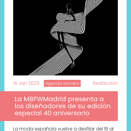
15 Jan 2025
Redaccion
Agenda Secreta
La MBFWMadrid presenta a
los diseñadores de su edición
especial 40 aniversario
Por qué los bálsamos de CBD
tópico se han convertido en
uno de los productos de
La moda española vuelve a desfilar del 19 al