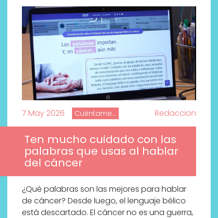
7 May 2026
Redaccion
Cuéntame...
Ten mucho cuidado con las
palabras que usas al hablar
del cáncer
¿Qué palabras son las mejores para hablar
Descubre cómo la cosmética
de cáncer? Desde luego, el lenguaje bélico
profesional va desde las
está descartado. El cáncer no es una guerra,
cabinas a tu rutina diaria