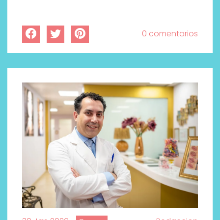
0 comentarios
¿Qué revelan las zapatillas
de Alexia Putellas para Nike
sobre la nueva era del
objeto-artista?