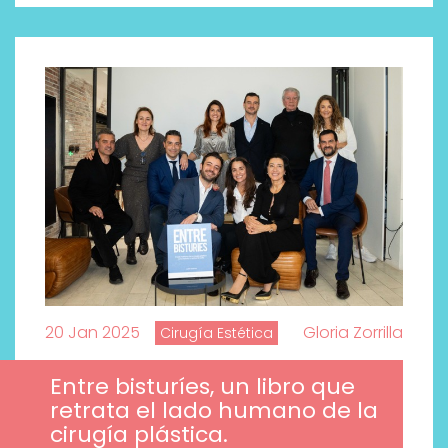
20 Jan 2025
Gloria Zorrilla
Cirugía Estética
Entre bisturíes, un libro que
retrata el lado humano de la
cirugía plástica.