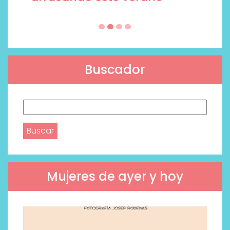
Buscador
Buscar:
Mujeres de ayer y hoy