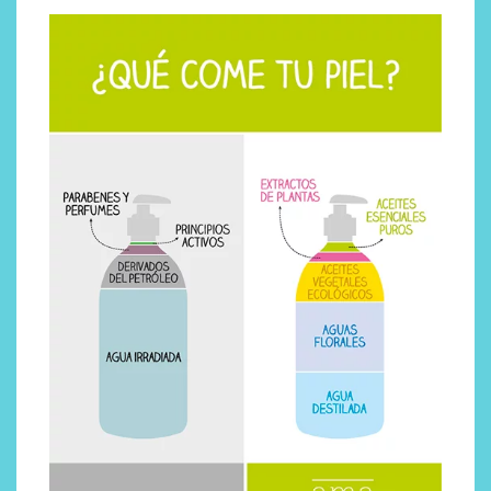
Por qué los bálsamos de CBD
tópico se han convertido en
uno de los productos de