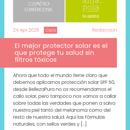
bienestar más buscados
24 Apr 2026
Redaccion
Cara
El mejor protector solar es el
que protege tu salud sin
filtros tóxicos
Ahora que todo el mundo tiene claro que
debemos aplicarnos protección solar SPF 50,
desde BellezaPura no os recomendamos el
callo solar, pero tampoco nos vamos a callar
sobre todas las verdades que ponen a salvo
nuestra piel tanto del melanoma como del
resto de nuestra salud. Aquí las fórmulas
naturales, con sellos verdes y […]