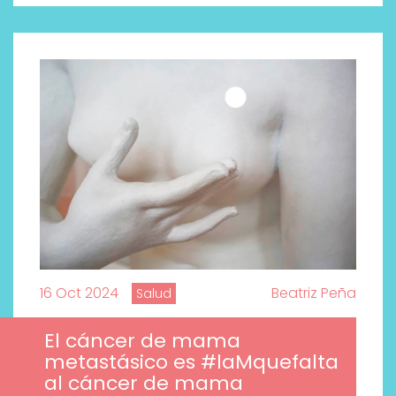
16 Oct 2024
Beatriz Peña
Salud
El cáncer de mama
metastásico es #laMquefalta
al cáncer de mama