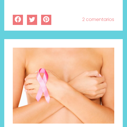
2 comentarios
Labeau Organic continúa
apostando por la cosmética
del bienestar