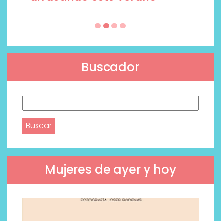
Buscador
Buscar:
Mujeres de ayer y hoy