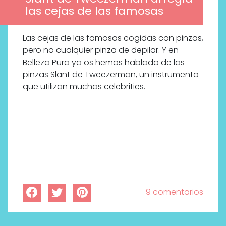
las cejas de las famosas
Las cejas de las famosas cogidas con pinzas,
pero no cualquier pinza de depilar. Y en
Belleza Pura ya os hemos hablado de las
pinzas Slant de Tweezerman, un instrumento
que utilizan muchas celebrities.
9 comentarios
Por qué los bálsamos de CBD
tópico se han convertido en
uno de los productos de