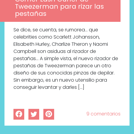
Tweezerman para rizar las
pestañas
Se dice, se cuenta, se rumorea… que
celebrities como Scarlett Johansson,
Elisabeth Hurley, Charlize Theron y Naomi
Campbell son asiduas al rizador de
pestañas… A simple vista, el nuevo rizador de
pestañas de Tweezerman parece un otro
diseño de sus conocidas pinzas de depilar.
Sin embargo, es un nuevo utensilio para
conseguir levantar y darles […]
9 comentarios
Descubre cómo la cosmética
profesional va desde las
cabinas a tu rutina diaria