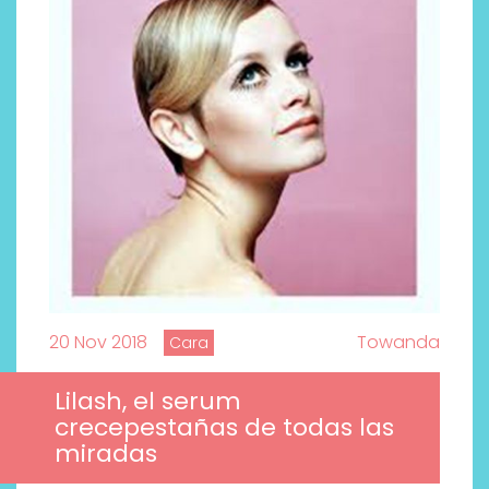
20 Nov 2018
Towanda
Cara
Lilash, el serum
crecepestañas de todas las
miradas