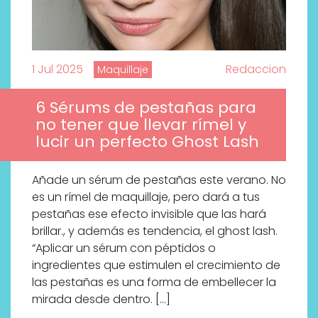
1 Jul 2025
Redaccion
Maquillaje
6 Sérums de pestañas para
no tener que llevar rímel y
lucir un perfecto Ghost Lash
Añade un sérum de pestañas este verano. No
es un rímel de maquillaje, pero dará a tus
pestañas ese efecto invisible que las hará
brillar., y además es tendencia, el ghost lash.
“Aplicar un sérum con péptidos o
ingredientes que estimulen el crecimiento de
las pestañas es una forma de embellecer la
mirada desde dentro. […]