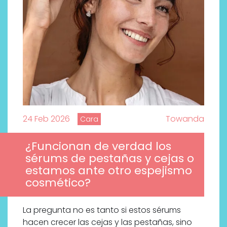
24 Feb 2026
Towanda
Cara
¿Funcionan de verdad los
sérums de pestañas y cejas o
estamos ante otro espejismo
cosmético?
La pregunta no es tanto si estos sérums
hacen crecer las cejas y las pestañas, sino