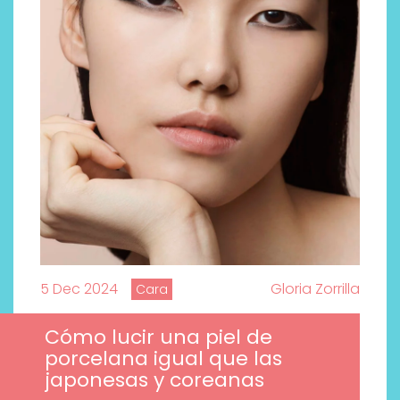
5 Dec 2024
Gloria Zorrilla
Cara
Cómo lucir una piel de
porcelana igual que las
japonesas y coreanas