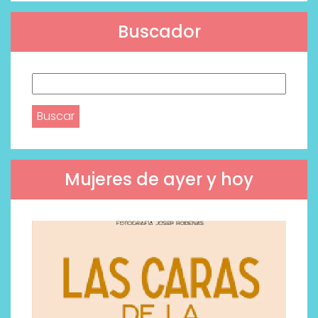
Buscador
Buscar:
Mujeres de ayer y hoy