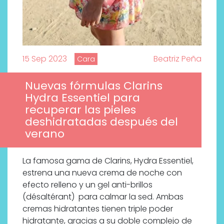
15 Sep 2023
Beatriz Peña
Cara
Nuevas fórmulas Clarins
Hydra Essentiel para
recuperar las pieles
deshidratadas después del
verano
La famosa gama de Clarins, Hydra Essentiel,
estrena una nueva crema de noche con
efecto relleno y un gel anti-brillos
(désaltérant) para calmar la sed. Ambas
cremas hidratantes tienen triple poder
hidratante, gracias a su doble complejo de