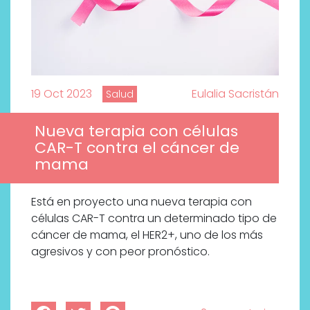
19 Oct 2023
Eulalia Sacristán
Salud
Nueva terapia con células
CAR-T contra el cáncer de
mama
Está en proyecto una nueva terapia con
células CAR-T contra un determinado tipo de
¿Qué revelan las zapatillas
cáncer de mama, el HER2+, uno de los más
de Alexia Putellas para Nike
agresivos y con peor pronóstico.
sobre la nueva era del
objeto-artista?