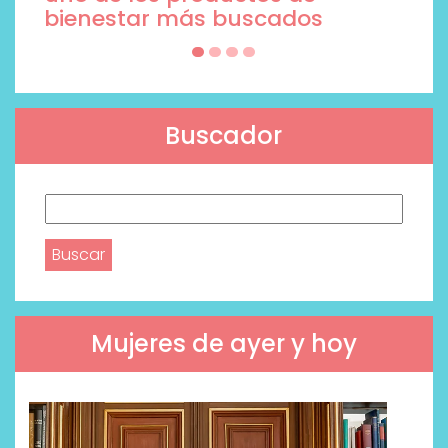
Buscador
Buscar:
Mujeres de ayer y hoy