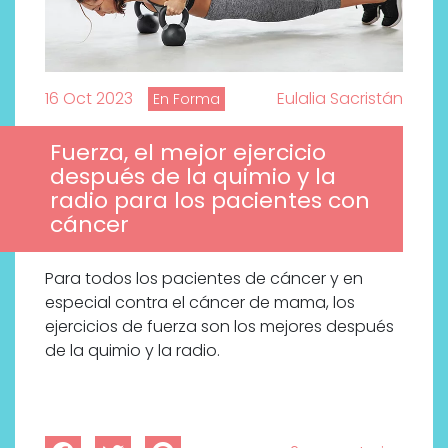
16 Oct 2023
Eulalia Sacristán
En Forma
Fuerza, el mejor ejercicio
después de la quimio y la
radio para los pacientes con
cáncer
Para todos los pacientes de cáncer y en
especial contra el cáncer de mama, los
ejercicios de fuerza son los mejores después
Labeau Organic continúa
de la quimio y la radio.
apostando por la cosmética
del bienestar