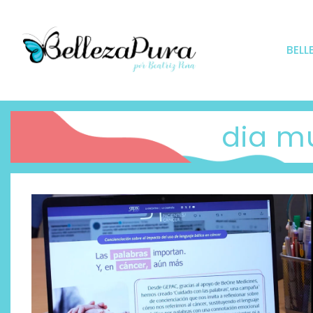
BELL
dia m