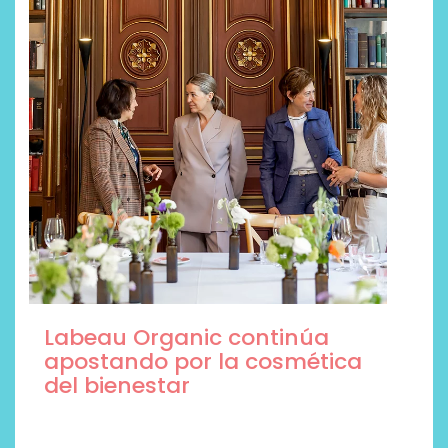
Las caras de la belleza son
esteticistas y marcas de
cosmética profesional