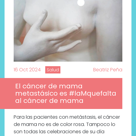
16 Oct 2024
Beatriz Peña
Salud
El cáncer de mama
metastásico es #laMquefalta
al cáncer de mama
Para las pacientes con metástasis, el cáncer
Descubre cómo la cosmética
de mama no es de color rosa. Tampoco lo
profesional va desde las
son todas las celebraciones de su día
cabinas a tu rutina diaria