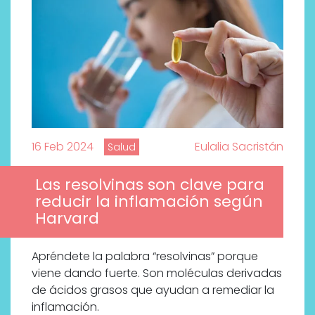
16 Feb 2024
Eulalia Sacristán
Salud
Las resolvinas son clave para
reducir la inflamación según
Harvard
Apréndete la palabra “resolvinas” porque
viene dando fuerte. Son moléculas derivadas
de ácidos grasos que ayudan a remediar la
inflamación.