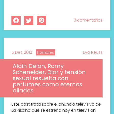
3 comentarios
5 Dec 2012
Eva Reuss
Hombres
Alain Delon, Romy
Scheneider, Dior y tensión
sexual resuelta con
perfumes como eternos
aliados
Este post trata sobre el anuncio televisivo de
La Piscina que se estrena hoy en televisión