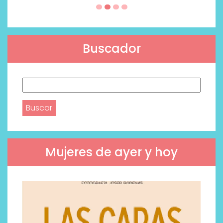
Buscador
Buscar:
Mujeres de ayer y hoy