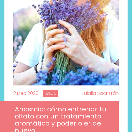
2 Dec 2020
Eulalia Sacristán
Salud
Anosmia: cómo entrenar tu
olfato con un tratamiento
aromático y poder oler de
nuevo