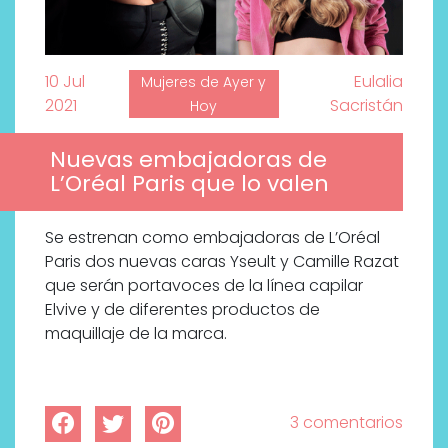
10 Jul
Eulalia
Mujeres de Ayer y
2021
Sacristán
Hoy
Nuevas embajadoras de
L’Oréal Paris que lo valen
Se estrenan como embajadoras de L’Oréal
Paris dos nuevas caras Yseult y Camille Razat
que serán portavoces de la línea capilar
Elvive y de diferentes productos de
maquillaje de la marca.
3 comentarios