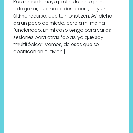
Para quien lo haya probado todo para
adelgazar, que no se desespere, hay un
último recurso, que te hipnotizen. Así dicho
da un poco de miedo, pero a mí me ha
funcionado. En mi caso tengo para varias
sesiones para otras fobias, ya que soy
“multifóbico”. Vamos, de esos que se
abanican en el avión […]
Labeau Organic continúa
apostando por la cosmética
del bienestar