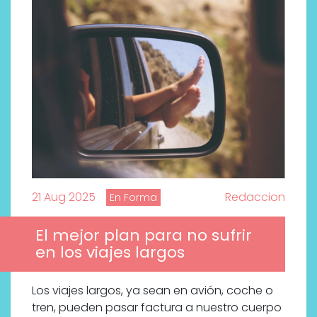
21 Aug 2025
Redaccion
En Forma
El mejor plan para no sufrir
en los viajes largos
Descubre cómo la cosmética
Los viajes largos, ya sean en avión, coche o
profesional va desde las
tren, pueden pasar factura a nuestro cuerpo
cabinas a tu rutina diaria