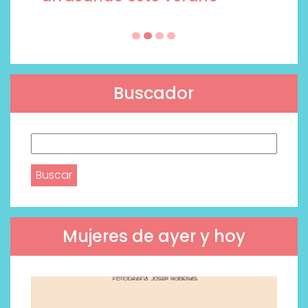
Buscador
Buscar:
Mujeres de ayer y hoy