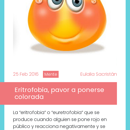
25 Feb 2016
Eulalia Sacristán
Mente
Eritrofobia, pavor a ponerse
colorada
¿Qué revelan las zapatillas
de Alexia Putellas para Nike
sobre la nueva era del
La “eritrofobia” o “euretrofobia” que se
objeto-artista?
produce cuando alguien se pone rojo en
público y reacciona negativamente y se