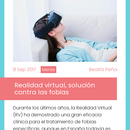
8 Sep 2017
Beatriz Peña
Mente
Realidad virtual, solución
contra las fobias
Durante los últimos años, la Realidad Virtual
Por qué los bálsamos de CBD
(RV) ha demostrado una gran eficacia
tópico se han convertido en
clínica para el tratamiento de fobias
uno de los productos de
específicas, aunque en España todavía es