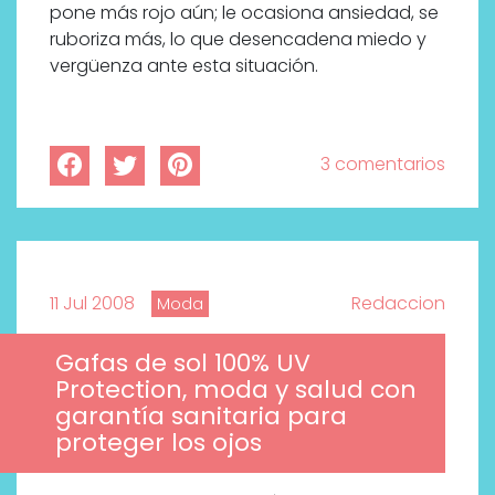
pone más rojo aún; le ocasiona ansiedad, se
ruboriza más, lo que desencadena miedo y
vergüenza ante esta situación.
3 comentarios
11 Jul 2008
Redaccion
Moda
Gafas de sol 100% UV
Protection, moda y salud con
garantía sanitaria para
proteger los ojos