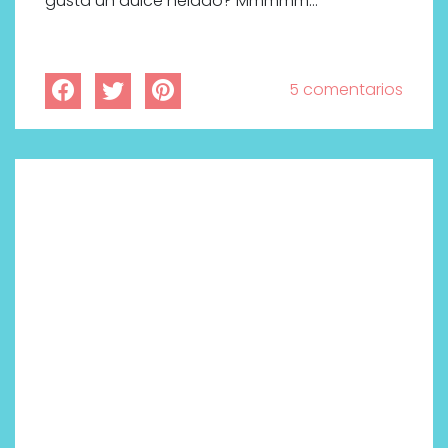
gusta un dulce helado? Mmmmm…
5 comentarios