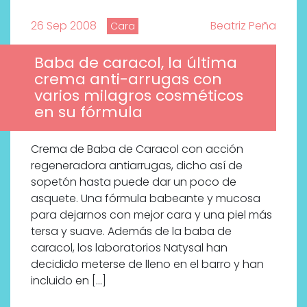
26 Sep 2008
Beatriz Peña
Cara
Baba de caracol, la última
crema anti-arrugas con
varios milagros cosméticos
en su fórmula
Crema de Baba de Caracol con acción
regeneradora antiarrugas, dicho así de
sopetón hasta puede dar un poco de
asquete. Una fórmula babeante y mucosa
para dejarnos con mejor cara y una piel más
tersa y suave. Además de la baba de
caracol, los laboratorios Natysal han
decidido meterse de lleno en el barro y han
incluido en […]