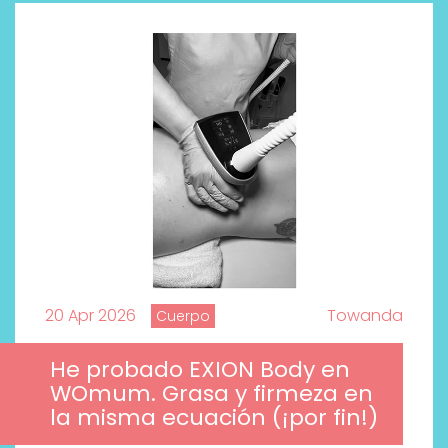
20 Apr 2026
Towanda
Cuerpo
He probado EXION Body en
WOmum. Grasa y firmeza en
la misma ecuación (¡por fin!)