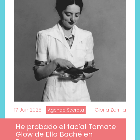
17 Jun 2026
Gloria Zorrilla
Agenda Secreta
Descubre cómo la cosmética
He probado el facial Tomate
profesional va desde las
Glow de Ella Baché en
cabinas a tu rutina diaria