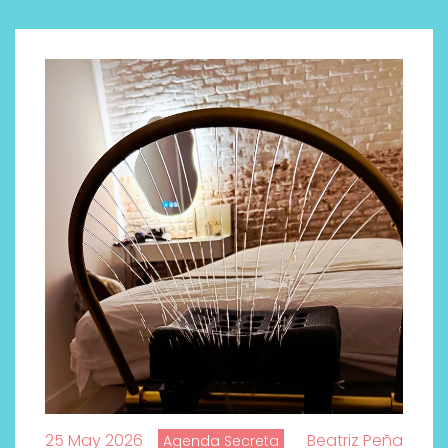
¿Qué revelan las zapatillas
de Alexia Putellas para Nike
sobre la nueva era del
objeto-artista?
25 May 2026
Beatriz Peña
Agenda Secreta