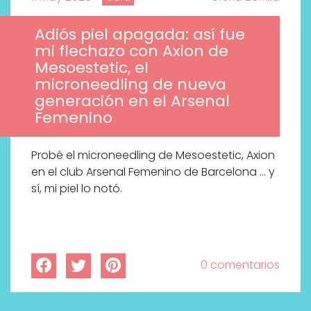
Adiós piel apagada: así fue
mi flechazo con Axion de
Mesoestetic, el
microneedling de nueva
generación en el Arsenal
Femenino
Probé el microneedling de Mesoestetic, Axion
en el club Arsenal Femenino de Barcelona … y
sí, mi piel lo notó.
0 comentarios