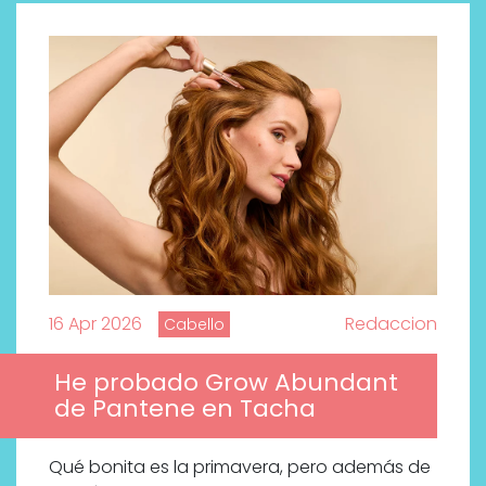
16 Apr 2026
Redaccion
Cabello
He probado Grow Abundant
de Pantene en Tacha
Qué bonita es la primavera, pero además de