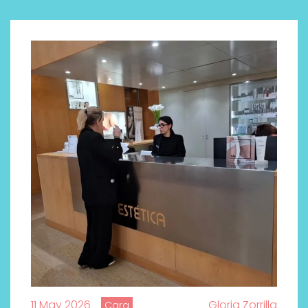
Labeau Organic continúa
apostando por la cosmética
del bienestar
11 May 2026
Gloria Zorrilla
Cara