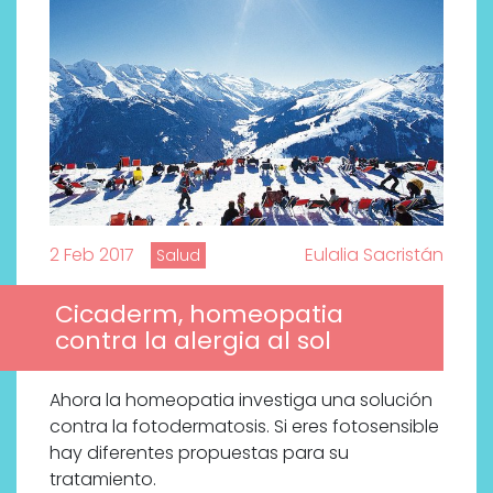
2 Feb 2017
Eulalia Sacristán
Salud
Cicaderm, homeopatia
contra la alergia al sol
Ahora la homeopatia investiga una solución
contra la fotodermatosis. Si eres fotosensible
Descubre cómo la cosmética
hay diferentes propuestas para su
profesional va desde las
tratamiento.
cabinas a tu rutina diaria