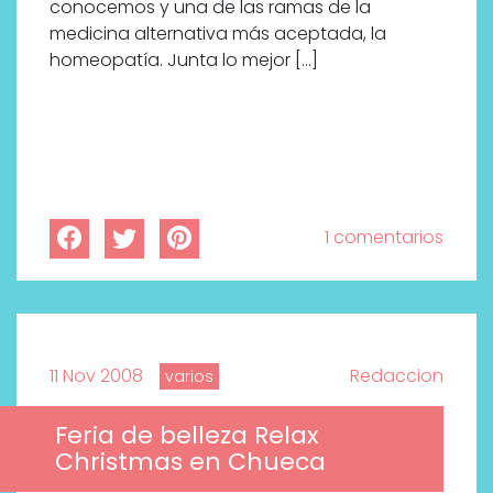
conocemos y una de las ramas de la
medicina alternativa más aceptada, la
homeopatía. Junta lo mejor […]
1 comentarios
¿Qué revelan las zapatillas
11 Nov 2008
Redaccion
varios
de Alexia Putellas para Nike
sobre la nueva era del
Feria de belleza Relax
objeto-artista?
Christmas en Chueca