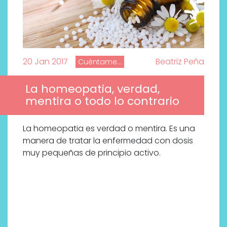
20 Jan 2017
Beatriz Peña
Cuéntame...
La homeopatia, verdad,
mentira o todo lo contrario
La homeopatia es verdad o mentira. Es una
manera de tratar la enfermedad con dosis
muy pequeñas de principio activo.
Por qué los bálsamos de CBD
tópico se han convertido en
uno de los productos de