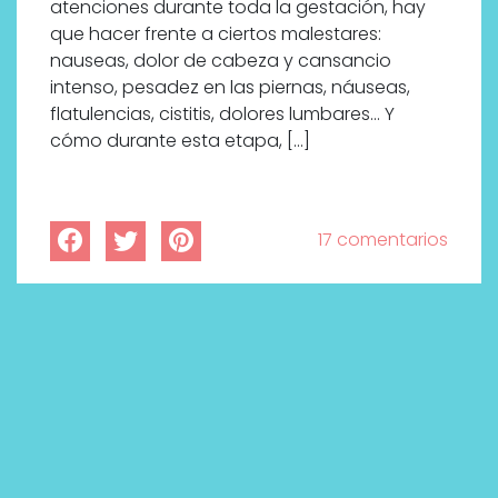
atenciones durante toda la gestación, hay
que hacer frente a ciertos malestares:
nauseas, dolor de cabeza y cansancio
intenso, pesadez en las piernas, náuseas,
flatulencias, cistitis, dolores lumbares… Y
cómo durante esta etapa, […]
17 comentarios
Labeau Organic continúa
apostando por la cosmética
del bienestar