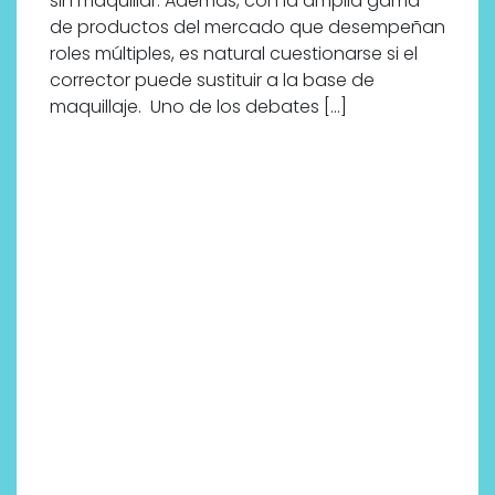
sin maquillar. Además, con la amplia gama
de productos del mercado que desempeñan
roles múltiples, es natural cuestionarse si el
corrector puede sustituir a la base de
maquillaje. Uno de los debates […]