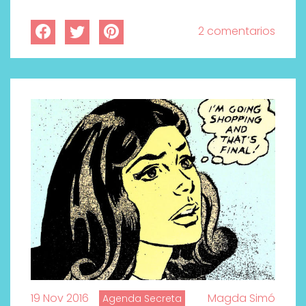
2 comentarios
Labeau Organic continúa
apostando por la cosmética
del bienestar
19 Nov 2016
Magda Simó
Agenda Secreta