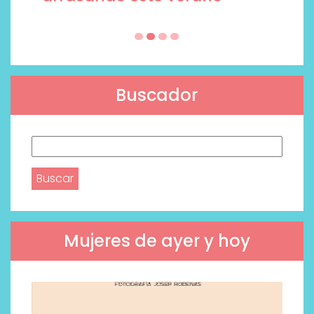
Buscador
Buscar:
Mujeres de ayer y hoy