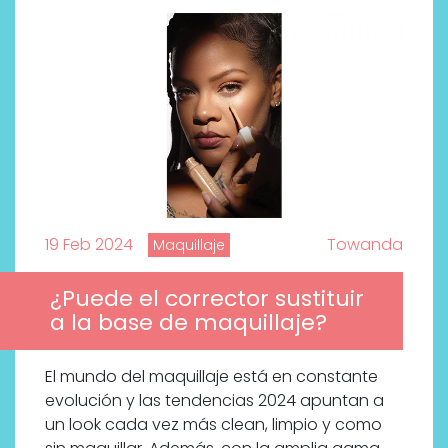
19 Feb 2024
Towanda
Maquillaje
¿Puede el corrector sustituir
a la base de maquillaje?
El mundo del maquillaje está en constante
Descubre cómo la cosmética
evolución y las tendencias 2024 apuntan a
profesional va desde las
un look cada vez más clean, limpio y como
cabinas a tu rutina diaria