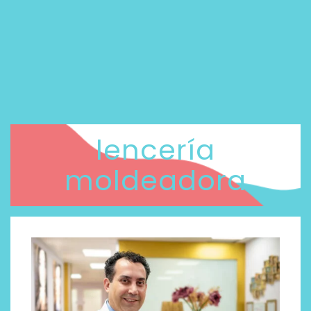
lencería
moldeadora