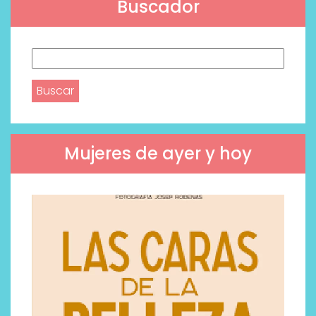
Buscador
Buscar:
Mujeres de ayer y hoy