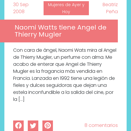
30 Sep
Beatriz
Mujeres de Ayer y
2008
Peña
Hoy
Naomi Watts tiene Angel de
Thierry Mugler
Con cara de ángel, Naomi Wats mira al Angel
de Thierry Mugler, un perfume con alma. Me
acabo de enterar que Angel de Thierry
Mugler es la fragancia más vendida en
Francia. Lanzada en 1992 tiene una legión de
fieles y dulces seguidoras que dejan una
estela inconfundible a la salida del cine, por
la […]
Descubre cómo la cosmética
profesional va desde las
8 comentarios
cabinas a tu rutina diaria