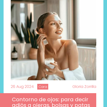
26 Aug 2024
Gloria Zorrilla
Cara
Contorno de ojos: para decir
adiós a ojeras, bolsas y patas