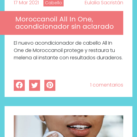
17 Mar 2021
Eulalia Sacristán
Cabello
Moroccanoil All In One,
acondicionador sin aclarado
El nuevo acondicionador de cabello All In
One de Moroccanoil protege y restaura tu
melena al instante con resultados duraderos.
1 comentarios