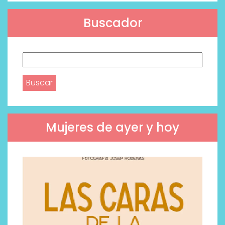
Buscador
Buscar:
Mujeres de ayer y hoy