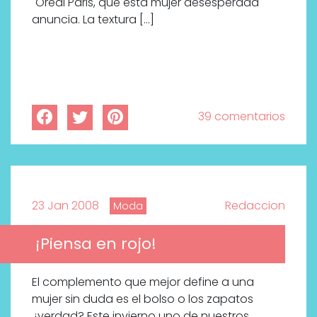
´Oréal Paris, que esta mujer desesperada
anuncia. La textura […]
39 comentarios
23 Jan 2008
Redaccion
Moda
¡Piensa en rojo!
El complemento que mejor define a una
mujer sin duda es el bolso o los zapatos
¿verdad? Este invierno uno de nuestros