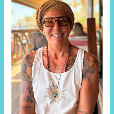
Descubre cómo la cosmética
profesional va desde las
cabinas a tu rutina diaria