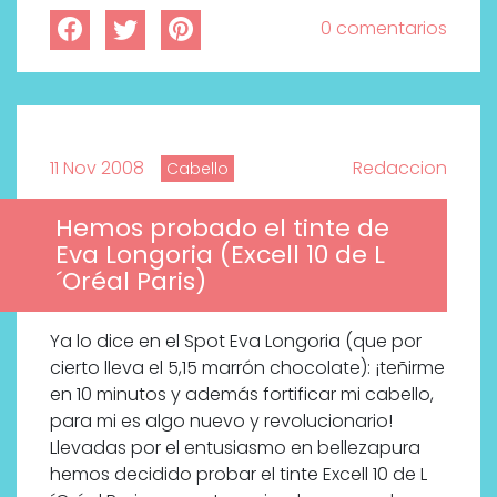
0 comentarios
11 Nov 2008
Redaccion
Cabello
Hemos probado el tinte de
Eva Longoria (Excell 10 de L
´Oréal Paris)
Ya lo dice en el Spot Eva Longoria (que por
cierto lleva el 5,15 marrón chocolate): ¡teñirme
Labeau Organic continúa
en 10 minutos y además fortificar mi cabello,
apostando por la cosmética
para mi es algo nuevo y revolucionario!
del bienestar
Llevadas por el entusiasmo en bellezapura
hemos decidido probar el tinte Excell 10 de L