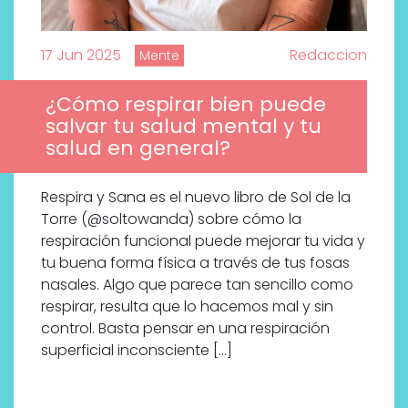
17 Jun 2025
Redaccion
Mente
¿Cómo respirar bien puede
salvar tu salud mental y tu
salud en general?
Respira y Sana es el nuevo libro de Sol de la
Torre (@soltowanda) sobre cómo la
respiración funcional puede mejorar tu vida y
tu buena forma física a través de tus fosas
nasales. Algo que parece tan sencillo como
respirar, resulta que lo hacemos mal y sin
control. Basta pensar en una respiración
superficial inconsciente […]