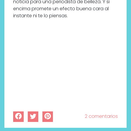
noticia para una periodista de belleza. Y si
bienestar más buscados
encima promete un efecto buena cara al
instante ni te lo piensas.
2 comentarios