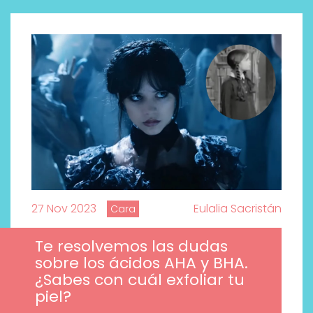
27 Nov 2023
Eulalia Sacristán
Cara
Labeau Organic continúa
Te resolvemos las dudas
apostando por la cosmética
sobre los ácidos AHA y BHA.
del bienestar
¿Sabes con cuál exfoliar tu
piel?