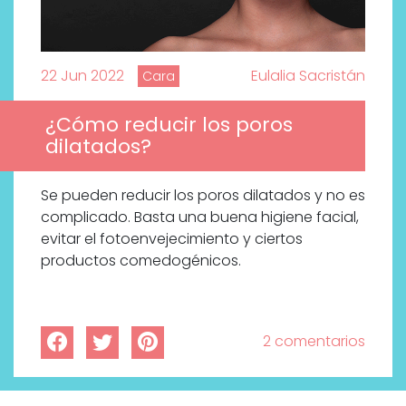
22 Jun 2022
Eulalia Sacristán
Cara
¿Cómo reducir los poros
dilatados?
Se pueden reducir los poros dilatados y no es
complicado. Basta una buena higiene facial,
evitar el fotoenvejecimiento y ciertos
productos comedogénicos.
2 comentarios