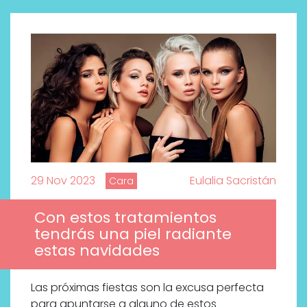
29 Nov 2023
Eulalia Sacristán
Cara
Con estos tratamientos
¿Qué revelan las zapatillas
tendrás una piel radiante
de Alexia Putellas para Nike
estas navidades
sobre la nueva era del
objeto-artista?
Las próximas fiestas son la excusa perfecta
para apuntarse a alguno de estos