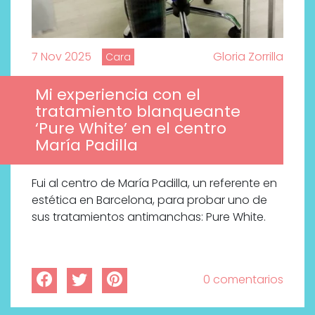
7 Nov 2025
Gloria Zorrilla
Cara
Mi experiencia con el
tratamiento blanqueante
‘Pure White’ en el centro
María Padilla
Fui al centro de María Padilla, un referente en
estética en Barcelona, para probar uno de
sus tratamientos antimanchas: Pure White.
0 comentarios