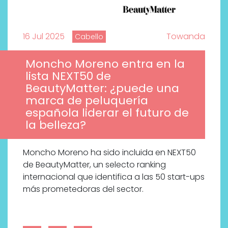
16 Jul 2025
Towanda
Cabello
Moncho Moreno entra en la
lista NEXT50 de
BeautyMatter: ¿puede una
marca de peluquería
española liderar el futuro de
la belleza?
Moncho Moreno ha sido incluida en NEXT50
de BeautyMatter, un selecto ranking
internacional que identifica a las 50 start-ups
más prometedoras del sector.