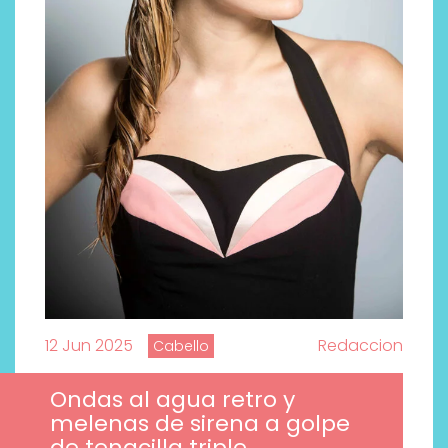
12 Jun 2025
Redaccion
Cabello
Ondas al agua retro y
melenas de sirena a golpe
de tenacilla triple