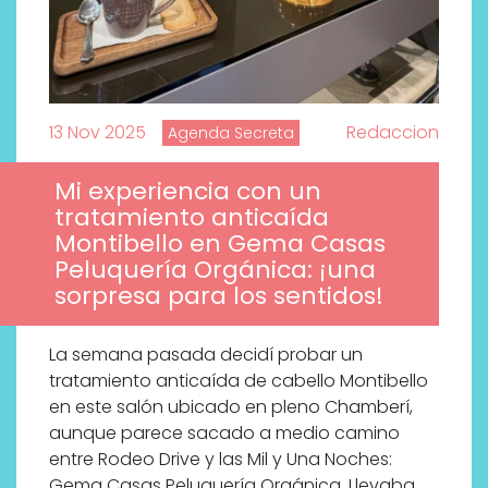
13 Nov 2025
Redaccion
Agenda Secreta
Mi experiencia con un
tratamiento anticaída
Montibello en Gema Casas
Peluquería Orgánica: ¡una
sorpresa para los sentidos!
La semana pasada decidí probar un
tratamiento anticaída de cabello Montibello
en este salón ubicado en pleno Chamberí,
aunque parece sacado a medio camino
entre Rodeo Drive y las Mil y Una Noches:
Gema Casas Peluquería Orgánica. Llevaba