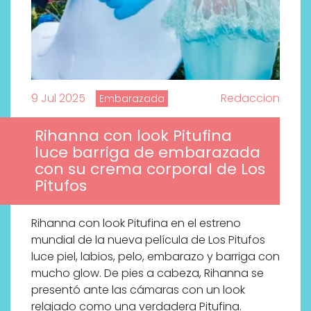
9 Jul 2025
Redaccion
Embarazada
Rihanna con look Pitufina
luce barriga de embarazada
con su crema corporal de Los
Pitufos
Rihanna con look Pitufina en el estreno
mundial de la nueva película de Los Pitufos
luce piel, labios, pelo, embarazo y barriga con
mucho glow. De pies a cabeza, Rihanna se
presentó ante las cámaras con un look
relajado como una verdadera Pitufina.