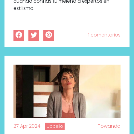
cuando confías tu melena a expertos en
estilismo.
1 comentarios
27 Apr 2024
Towanda
Cabello