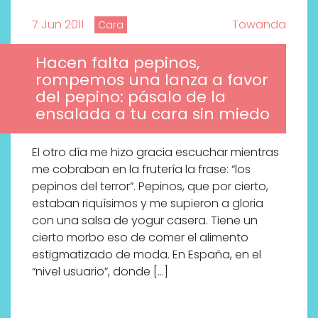
7 Jun 2011
Towanda
Cara
Hacen falta pepinos,
rompemos una lanza a favor
del pepino: pásalo de la
ensalada a tu cara sin miedo
El otro día me hizo gracia escuchar mientras
me cobraban en la frutería la frase: “los
pepinos del terror”. Pepinos, que por cierto,
estaban riquísimos y me supieron a gloria
con una salsa de yogur casera. Tiene un
cierto morbo eso de comer el alimento
estigmatizado de moda. En España, en el
“nivel usuario”, donde […]