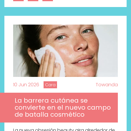
10 Jun 2026
Towanda
Cara
La barrera cutánea se
convierte en el nuevo campo
de batalla cosmético
La nueva obsesión beauty gira alrededor de