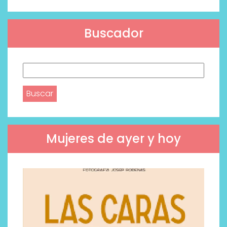
Buscador
Buscar:
Mujeres de ayer y hoy