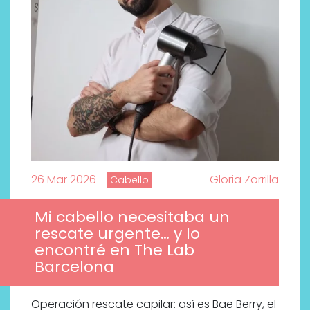
26 Mar 2026
Gloria Zorrilla
Cabello
Mi cabello necesitaba un
rescate urgente… y lo
encontré en The Lab
Barcelona
Operación rescate capilar: así es Bae Berry, el